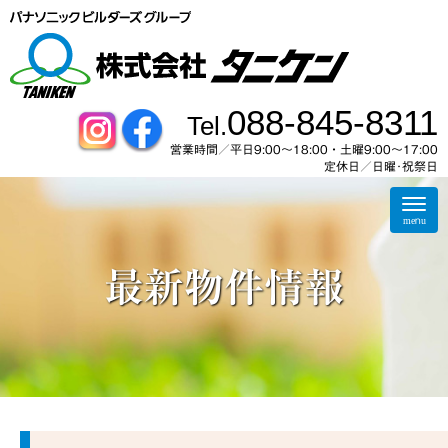
088-845-8311
Tel.
営業時間／平日9:00～18:00・土曜9:00〜17:00
定休日／日曜･祝祭日
N
a
menu
v
i
g
最新物件情報
a
t
i
o
n