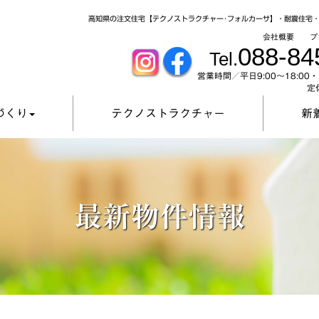
高知県の注文住宅【テクノストラクチャー･フォルカーサ】・耐震住宅
会社概要
プ
088-84
Tel.
営業時間／平日9:00～18:00・土
定
づくり
テクノストラクチャー
新
最新物件情報