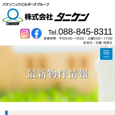
088-845-8311
Tel.
営業時間／平日9:00～18:00・土曜9:00〜17:00
定休日／日曜･祝祭日
N
a
menu
v
i
g
最新物件情報
a
t
i
o
n