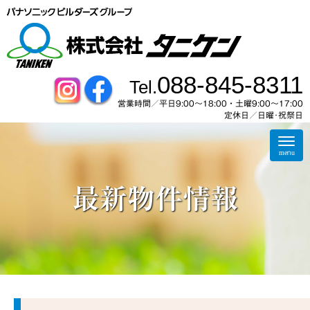
088-845-8311
Tel.
営業時間／平日9:00～18:00・土曜9:00〜17:00
定休日／日曜･祝祭日
N
a
menu
v
i
g
最新物件情報
a
t
i
o
n