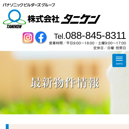
088-845-8311
Tel.
営業時間／平日9:00～18:00・土曜9:00〜17:00
定休日／日曜･祝祭日
N
a
menu
v
i
g
最新物件情報
a
t
i
o
n