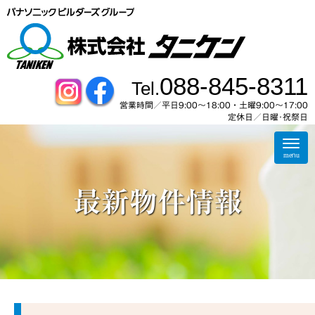
088-845-8311
Tel.
営業時間／平日9:00～18:00・土曜9:00〜17:00
定休日／日曜･祝祭日
N
a
menu
v
i
g
最新物件情報
a
t
i
o
n