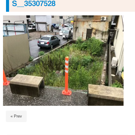
S__35307528
« Prev