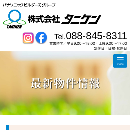
088-845-8311
Tel.
営業時間／平日9:00～18:00・土曜9:00〜17:00
定休日／日曜･祝祭日
N
a
menu
v
i
g
最新物件情報
a
t
i
o
n