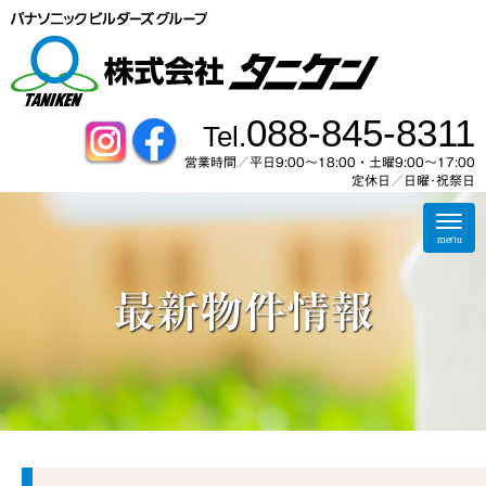
088-845-8311
Tel.
営業時間／平日9:00～18:00・土曜9:00〜17:00
定休日／日曜･祝祭日
N
a
menu
v
i
g
最新物件情報
a
t
i
o
n